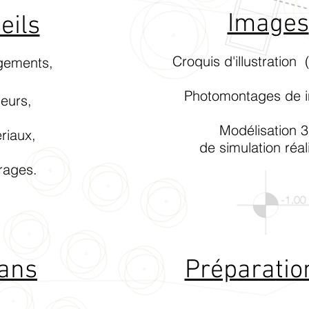
Images
eils
Croquis d'illustration 
gements,
Photomontages de inse
eurs,
Modélisation 3
riaux,
de simulation réalis
rages.
ans
Préparatio