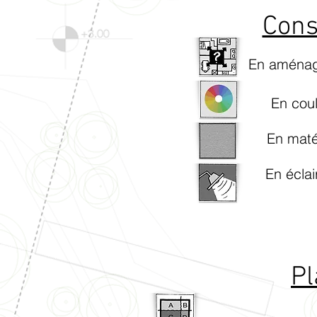
Cons
En aména
En coul
En maté
En éclai
Pl