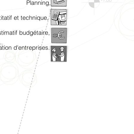
ing,
 et technique,
dgétaire,
ntreprises.