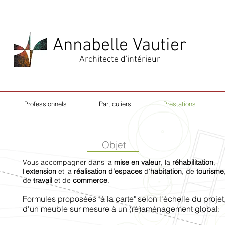
Annabelle Vautier
Architecte d'intérieur
Professionnels
Particuliers
Prestations
Objet
Vous accompagner dans la
mise en valeur
, la
réhabilitation
,
l'
extension
et la
réalisation d'espaces
d'
habitation
, de
tourisme
de
travail
et de
commerce
.
Formules proposées "à la carte" selon l'échelle du projet
d'un meuble sur mesure à un (ré)aménagement global: