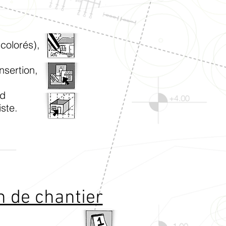
(colorés),
rtion,
d
te.
n de chantier